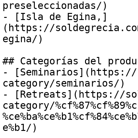
preseleccionadas/)

- [Isla de Egina,]
(https://soldegrecia.co
egina/)

## Categorías del produc
- [Seminarios](https://
category/seminarios/)

- [Retreats](https://so
category/%cf%87%cf%89%c
%ce%ba%ce%b1%cf%84%ce%b
e%b1/)
