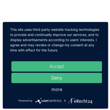
This site uses third-party website tracking technologies
to provide and continually improve our services, and to
display advertisements according to users' interests. I
agree and may revoke or change my consent at any
time with effect for the future.
Accept
Deny
Riviera ateniense + Cabo Sunio + Templo de Poseidón
Agradable recorrido a lo largo de la riviera ateniense, pasando por barrios residenciales y localidades costeras, hasta llegar al cabo Sunio para visitar el Templo de Poseidón, dios del mar. ...
more
Powered by
&