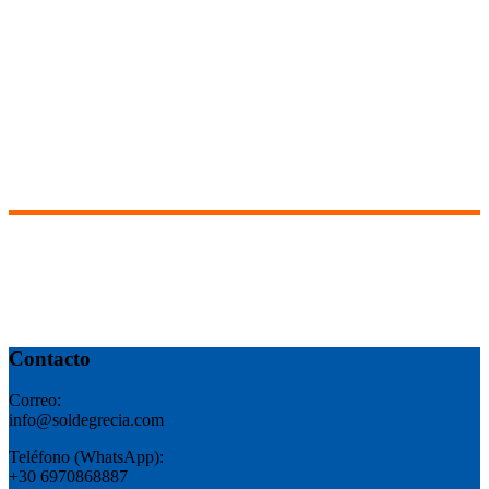
Contacto
Correo:
info@soldegrecia.com
Teléfono (WhatsApp):
+30 6970868887